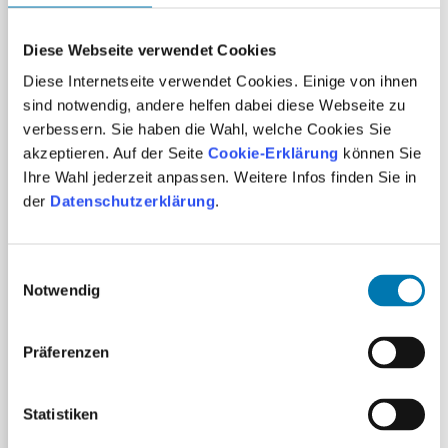
Bitte informiere uns
vorab über:
Diese Webseite verwendet Cookies
Diese Internetseite verwendet Cookies. Einige von ihnen
körperliche Verletzungen
sind notwendig, andere helfen dabei diese Webseite zu
chronische Erkrankungen
verbessern. Sie haben die Wahl, welche Cookies Sie
psychische Belastungen (z. B. PTBS,
akzeptieren. Auf der Seite
Cookie-Erklärung
können Sie
Panikattacken)
Ihre Wahl jederzeit anpassen. Weitere Infos finden Sie in
besondere Bedürfnisse
der
Datenschutzerklärung
.
So können wir die Kälteanwendung individuell
und achtsam gestalten.
Einwilligungsauswahl
Notwendig
Präferenzen
Verhaltenskodex ICE-Coach (ICEA)
Statistiken