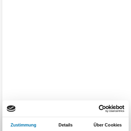
Relative Kontraindikationen (nur nach
ärztlicher Rücksprache)
Asthma
Epilepsie
Migräne
Metallimplantate
Schwangerschaft
Diabetes
Herz-Kreislauf-Erkrankungen
Individuelle Begleitung
Zustimmung
Details
Über Cookies